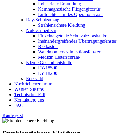
Industrielle Erkundung
Kernmagnetische Fliegengittertür
Luftdichte Tür des Operationssaals
Ray-Schutzanzug
Strahlensichere Kleidung
Nuklearmedizin
Einzelne geteilte Schutzabzugshaube
Ineinandergreifendes Übertragungsfenster
Bleikasten
Wandmontiertes Injektionsfenster
Medizin-Leiterschrank
Kleine Gesundheitshütte
EY-18500
EY-18200
Edelstahl
Nachrichtenzentrum
Wählen Sie uns
Technischer Fall
Kontaktiere uns
FAQ
Kaufe jetzt