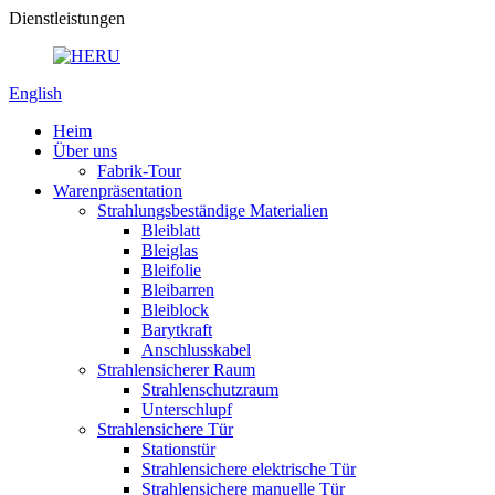
Dienstleistungen
English
Heim
Über uns
Fabrik-Tour
Warenpräsentation
Strahlungsbeständige Materialien
Bleiblatt
Bleiglas
Bleifolie
Bleibarren
Bleiblock
Barytkraft
Anschlusskabel
Strahlensicherer Raum
Strahlenschutzraum
Unterschlupf
Strahlensichere Tür
Stationstür
Strahlensichere elektrische Tür
Strahlensichere manuelle Tür