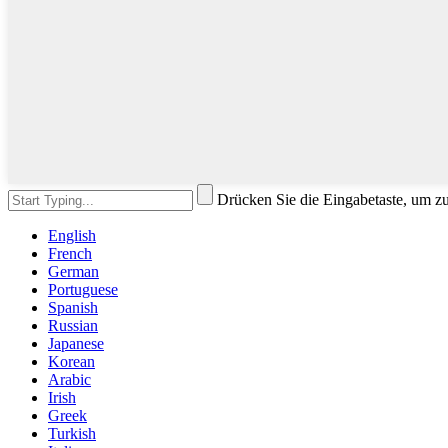
Drücken Sie die Eingabetaste, um z
English
French
German
Portuguese
Spanish
Russian
Japanese
Korean
Arabic
Irish
Greek
Turkish