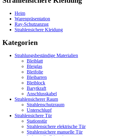
Strahlensichere Kleidung
Heim
Warenpräsentation
Ray-Schutzanzug
Strahlensichere Kleidung
Kategorien
Strahlungsbeständige Materialien
Bleiblatt
Bleiglas
Bleifolie
Bleibarren
Bleiblock
Barytkraft
Anschlusskabel
Strahlensicherer Raum
Strahlenschutzraum
Unterschlupf
Strahlensichere Tür
Stationstür
Strahlensichere elektrische Tür
Strahlensichere manuelle Tür