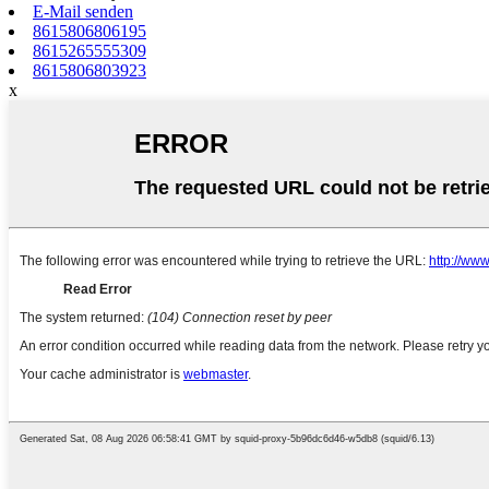
E-Mail senden
8615806806195
8615265555309
8615806803923
x