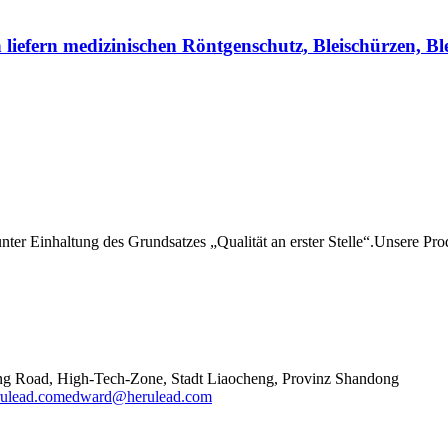
 liefern medizinischen Röntgenschutz, Bleischürzen, B
unter Einhaltung des Grundsatzes „Qualität an erster Stelle“.Unsere P
ng Road, High-Tech-Zone, Stadt Liaocheng, Provinz Shandong
ulead.com
edward@herulead.com