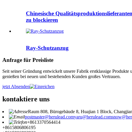
Chinesische Qualitätsproduktionslieferanten
zu blockieren
Ray-Schutzanzug
Anfrage für Preisliste
Seit seiner Gründung entwickelt unsere Fabrik erstklassige Produkte 
genießen bei neuen und bestehenden Kunden großes Vertrauen.
jetzt Absenden
kontaktiere uns
Raum 808, Bürogebäude 8, Huajian 1 Block, Changjia
postmaster@herulead.com
yaru@herulead.com
snow@her
+8613370564414
+8615806806195