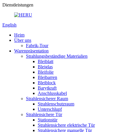
Dienstleistungen
English
Heim
Über uns
Fabrik-Tour
Warenpräsentation
Strahlungsbeständige Materialien
Bleiblatt
Bleiglas
Bleifolie
Bleibarren
Bleiblock
Barytkraft
Anschlusskabel
Strahlensicherer Raum
Strahlenschutzraum
Unterschlupf
Strahlensichere Tür
Stationstür
Strahlensichere elektrische Tür
Strahlensichere manuelle Tür