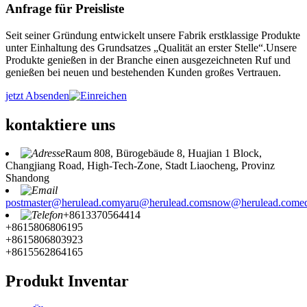
Anfrage für Preisliste
Seit seiner Gründung entwickelt unsere Fabrik erstklassige Produkte
unter Einhaltung des Grundsatzes „Qualität an erster Stelle“.Unsere
Produkte genießen in der Branche einen ausgezeichneten Ruf und
genießen bei neuen und bestehenden Kunden großes Vertrauen.
jetzt Absenden
kontaktiere uns
Raum 808, Bürogebäude 8, Huajian 1 Block,
Changjiang Road, High-Tech-Zone, Stadt Liaocheng, Provinz
Shandong
postmaster@herulead.com
yaru@herulead.com
snow@herulead.com
e
+8613370564414
+8615806806195
+8615806803923
+8615562864165
Produkt Inventar