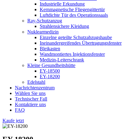
Industrielle Erkundung
Kernmagnetische Fliegengittertür
Luftdichte Tür des Operationssaals
Ray-Schutzanzug
Strahlensichere Kleidung
Nuklearmedizin
Einzelne geteilte Schutzabzugshaube
Ineinandergreifendes Übertragungsfenster
Bleikasten
Wandmontiertes Injektionsfenster
Medizin-Leiterschrank
Kleine Gesundheitshütte
EY-18500
EY-18200
Edelstahl
Nachrichtenzentrum
Wählen Sie uns
Technischer Fall
Kontaktiere uns
FAQ
Kaufe jetzt