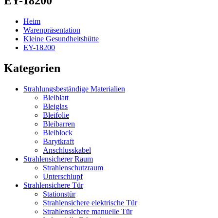
EY-18200
Heim
Warenpräsentation
Kleine Gesundheitshütte
EY-18200
Kategorien
Strahlungsbeständige Materialien
Bleiblatt
Bleiglas
Bleifolie
Bleibarren
Bleiblock
Barytkraft
Anschlusskabel
Strahlensicherer Raum
Strahlenschutzraum
Unterschlupf
Strahlensichere Tür
Stationstür
Strahlensichere elektrische Tür
Strahlensichere manuelle Tür